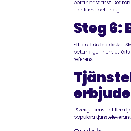
betalningstjänst. Det kan
identifiera betalningen.
Steg 6:
Efter att du har skickat 
betalningen har slutfört
referens.
Tjänste
erbjude
I Sverige finns det fler
populära tjänsteleverantö