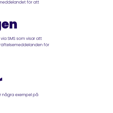
 meddelandet för att
gen
 via SMS som visar att
ekräftelsemeddelanden för
r
 är några exempel på