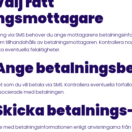
Välj rätt
ingsmottagare
lning via SMS behöver du ange mottagarens betalningsinfo
om tillhandahålls av betalningsmottagaren. Kontrollera no
ka eventuella felaktigheter.
 Ange betalningsb
som du vill betala via SMS. Kontrollera eventuella förfal
ssocierade med betalningen.
 Skicka betalning
e med betalningsinformationen enligt anvisningarna från