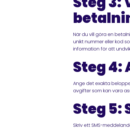
Steg 3: 
betaln
När du vill göra en beta
unikt nummer eller kod s
information för att undvi
Steg 4:
Ange det exakta beloppet 
avgifter som kan vara a
Steg 5:
Skriv ett SMS-meddeland