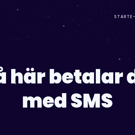
START
E
å här betalar 
med SMS