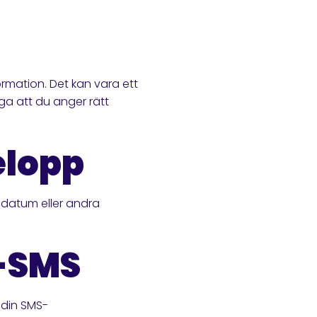
rmation. Det kan vara ett
ga att du anger rätt
elopp
lodatum eller andra
s-SMS
 din SMS-