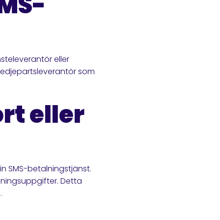
SMS-
televerantör eller
tredjepartsleverantör som
rt eller
 din SMS-betalningstjänst.
alningsuppgifter. Detta
.