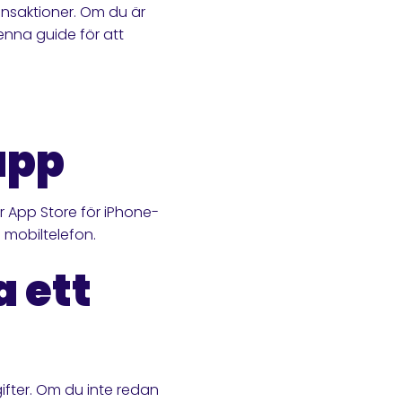
ansaktioner. Om du är
enna guide för att
app
r App Store för iPhone-
 mobiltelefon.
a ett
fter. Om du inte redan