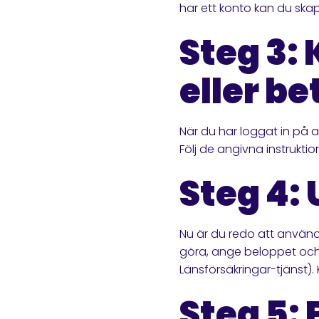
har ett konto kan du ska
Steg 3:
eller be
När du har loggat in på a
Följ de angivna instruktio
Steg 4:
Nu är du redo att använda
göra, ange beloppet och
Länsförsäkringar-tjänst).
Steg 5: