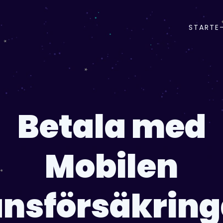
START
E
Betala med
Mobilen
änsförsäkring