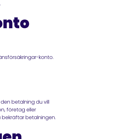
.
onto
Länsförsäkringar-konto.
den betalning du vill
, företag eller
u bekräftar betalningen.
gen