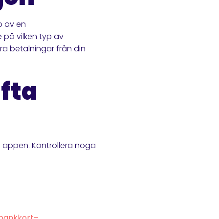
p av en
e på vilken typ av
ra betalningar från din
fta
i appen. Kontrollera noga
/bankkort–