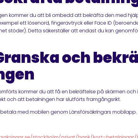
ngen kommer du att bli ombedd att bekräfta den med hjäl
 exempel ett lösenord, fingeravtryck eller Face ID (beroend
het stöder). Detta säkerställer att endast du kan genomfö
 Granska och bekrä
ngen
mförts kommer du att få en bekräftelse på skärmen och 
rekt och att betalningen har slutförts framgångsrikt.
ts betala med mobilen genom Länsförsäkringars mobilapp.
rsakringar.se/stockholm/privat/bank/kort–betalningar