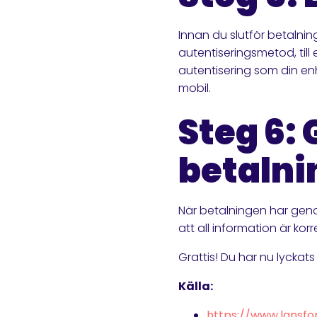
Innan du slutför betalni
autentiseringsmetod, till
autentisering som din en
mobil.
Steg 6:
betalni
När betalningen har geno
att all information är kor
Grattis! Du har nu lycka
Källa:
https://www.lansfo