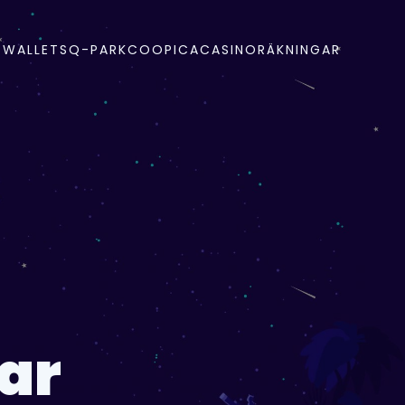
-WALLETS
Q-PARK
COOP
ICA
CASINO
RÄKNINGAR
ar